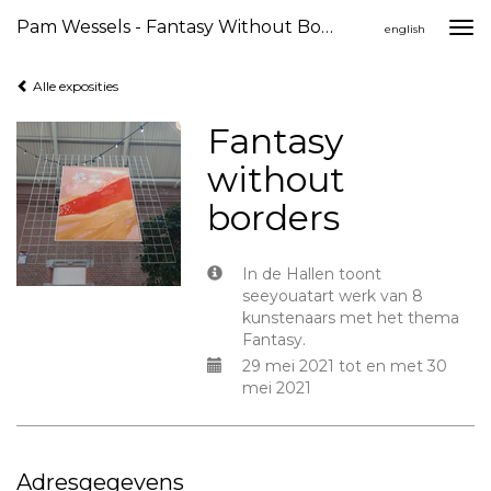
Pam Wessels - Fantasy Without Borders
Togg
english
navi
Alle exposities
Fantasy
without
borders
In de Hallen toont
seeyouatart werk van 8
kunstenaars met het thema
Fantasy.
29 mei 2021 tot en met 30
mei 2021
Adresgegevens