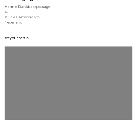
Hannie Dankbaarpassage
47
1053RT Amsterdam
Nederland
seeyouatart.nl