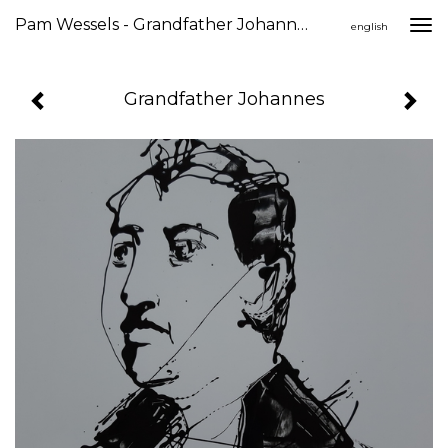
Pam Wessels - Grandfather Johannes
Togg
english
navi
Grandfather Johannes