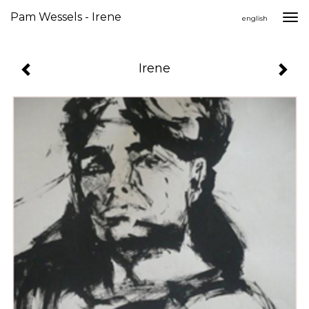
Pam Wessels - Irene
Togg
english
navi
Irene